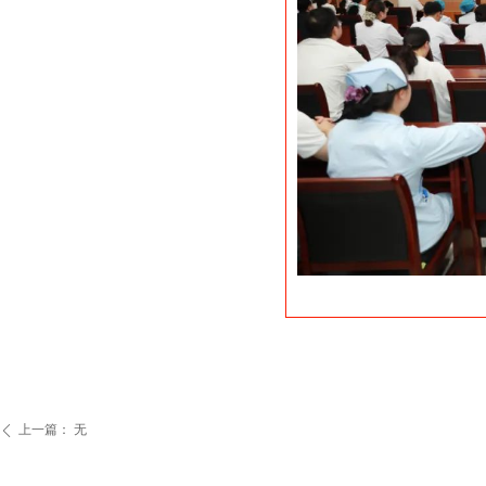
上一篇：
无
ꄴ