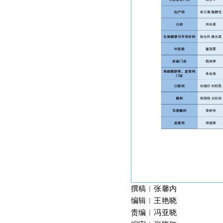
撰稿︱张馨内
编辑︱王艳晓
责编︱冯亚晓