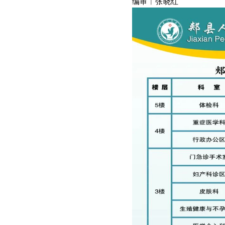
编审︱张晓红