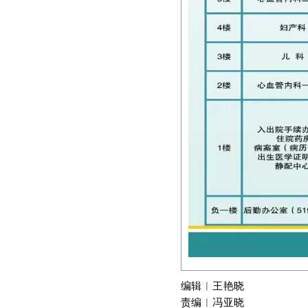
编辑︱王艳晓
责编︱冯亚晓